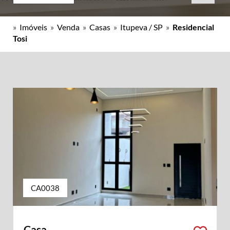
»
Imóveis
»
Venda
»
Casas
»
Itupeva / SP
»
Residencial
Tosi
CA0038
Casa