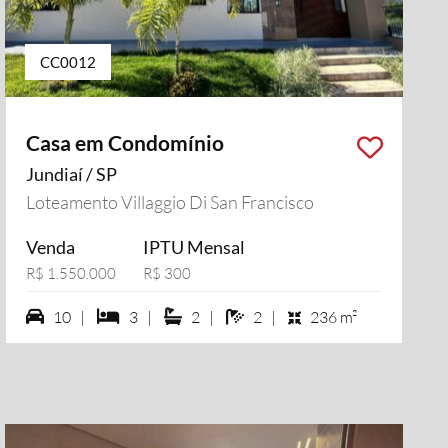
CC0012
Casa em Condomínio
Jundiaí / SP
Loteamento Villaggio Di San Francisco
Venda
IPTU Mensal
R$ 1.550.000
R$ 300
10 vagas na garagem
3 dormiórios
2 suítes
2 banheiros
10 |
3 |
2 |
2 |
236 m²