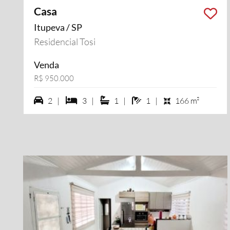
Casa
Itupeva / SP
Residencial Tosi
Venda
R$ 950.000
2 vagas na garagem
3 dormiórios
1 suítes
1 banheiros
2 |
3 |
1 |
1 |
166 m²