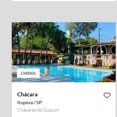
CH0006
Chácara
Itupeva / SP
Chácaras do Guacuri