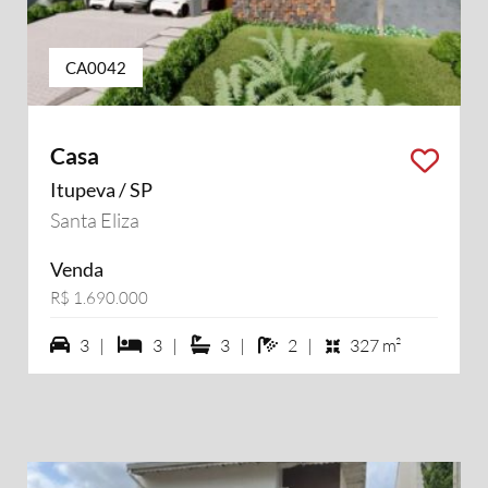
CA0042
Casa
Itupeva / SP
Santa Eliza
Venda
R$ 1.690.000
3 vagas na garagem
3 dormiórios
3 suítes
2 banheiros
3 |
3 |
3 |
2 |
327 m²