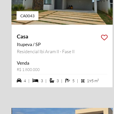
CA0043
Casa
Itupeva / SP
Residencial Ibi Aram II - Fase II
Venda
R$ 1.800.000
4 vagas na garagem
3 dormiórios
3 suítes
5 banheiros
4 |
3 |
3 |
5 |
195 m²