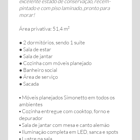
excelente estado de conservação, recém-
pintado e com piso laminado, pronto para
morar!
Área privativa: 51,4 m²
● 2 dormitórios, sendo 1 suíte
● Sala de estar
● Sala de jantar
● Cozinha com móveis planejado
● Banheiro social
● Área de serviço
● Sacada
▪︎ Móveis planejados Simonetto em todos os
ambientes
▪︎ Cozinha entregue com cooktop, forno e
depurador
▪︎ Sala de jantar com mesa e canto alemão
▪︎ Iluminação completa em LED, sanca e spots
▪︎ Lustre na sala