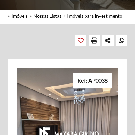
»
Imóveis
»
Nossas Listas
»
Imóveis para Investimento
Ref: AP0038