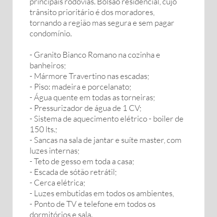
principais rodovias. Bolsão residencial, cujo
trânsito prioritário é dos moradores,
tornando a região mas segura e sem pagar
condomínio.
- Granito Bianco Romano na cozinha e
banheiros;
- Mármore Travertino nas escadas;
- Piso: madeira e porcelanato;
- Água quente em todas as torneiras;
- Pressurizador de água de 1 CV;
- Sistema de aquecimento elétrico - boiler de
150 lts.;
- Sancas na sala de jantar e suíte master, com
luzes internas;
- Teto de gesso em toda a casa;
- Escada de sótão retrátil;
- Cerca elétrica;
- Luzes embutidas em todos os ambientes,
- Ponto de TV e telefone em todos os
dormitórios e sala.