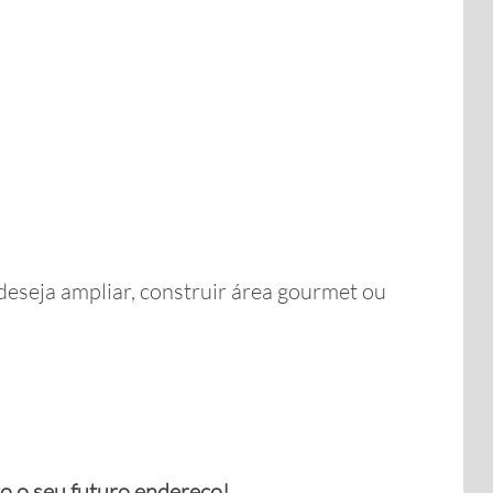
deseja ampliar, construir área gourmet ou
o o seu futuro endereço!