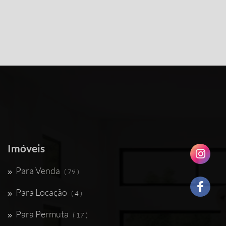
Imóveis
Para Venda
( 79 )
Para Locação
( 4 )
Para Permuta
( 17 )