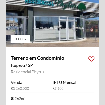
TC0007
Terreno em Condomínio
Itupeva / SP
Residencial Phytus
Venda
IPTU Mensal
R$ 260.000
R$ 105
262m²