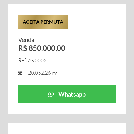
ACEITA PERMUTA
Venda
R$ 850.000,00
Ref:
AR0003
20.052,26 m²
Whatsapp