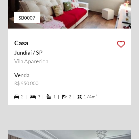
SB0007
Casa
Jundiaí / SP
Vila Aparecida
Venda
R$ 950.000
2 vagas na garagem
3 dormiórios
1 suítes
2 banheiros
2 |
3 |
1 |
2 |
174m²