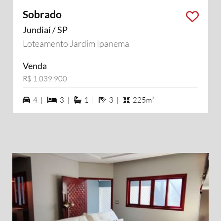
Sobrado
Jundiaí / SP
Loteamento Jardim Ipanema
Venda
R$ 1.039.900
4 vagas na garagem
3 dormiórios
1 suítes
3 banheiros
4 |
3 |
1 |
3 |
225m²