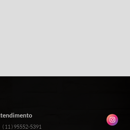
tendimento
( 11 ) 95552-5391