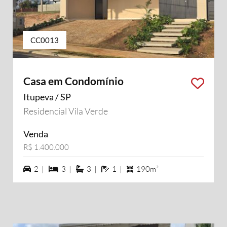
CC0013
Casa em Condomínio
Itupeva / SP
Residencial Vila Verde
Venda
R$ 1.400.000
2 vagas na garagem
3 dormiórios
3 suítes
1 banheiros
2 |
3 |
3 |
1 |
190m²