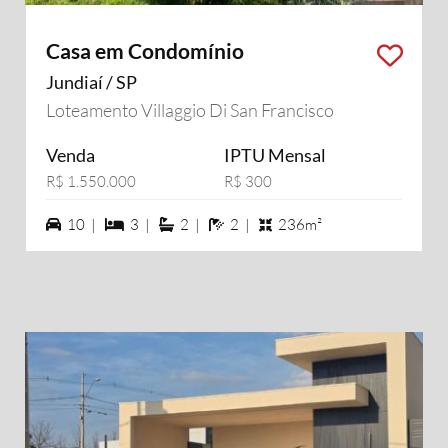
Casa em Condomínio
Jundiaí / SP
Loteamento Villaggio Di San Francisco
Venda
IPTU Mensal
R$ 1.550.000
R$ 300
10 vagas na garagem
3 dormiórios
2 suítes
2 banheiros
10 |
3 |
2 |
2 |
236m²