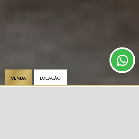
VENDA
LOCAÇÃO
TIPO DE IMÓVEL
CIDADE
Selecione
BAIRRO
DIFERENCIAIS