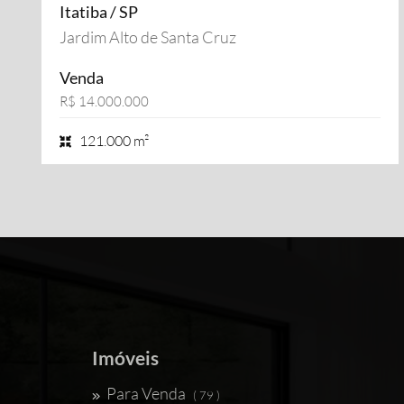
Itatiba / SP
Jardim Alto de Santa Cruz
Venda
R$ 14.000.000
121.000 m²
Imóveis
Para Venda
( 79 )