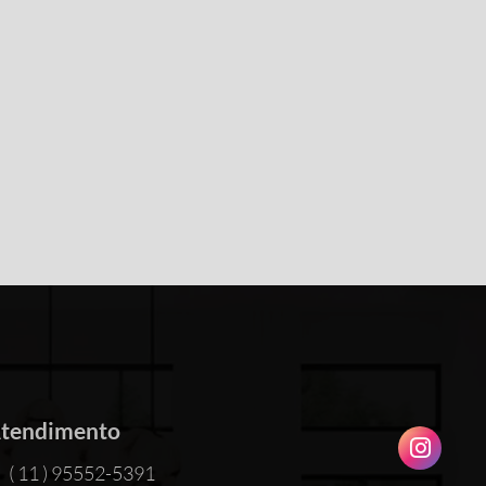
tendimento
( 11 ) 95552-5391